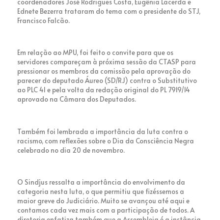
coordenadores José Rodrigues Costa, Eugênia Lacerda e
Ednete Bezerra trataram do tema com o presidente do STJ,
Francisco Falcão.
Em relação ao MPU, foi feito o convite para que os
servidores compareçam à próxima sessão da CTASP para
pressionar os membros da comissão pela aprovação do
parecer do deputado Áureo (SD/RJ) contra o Substitutivo
ao PLC 41 e pela volta da redação original do PL 7919/14
aprovado na Câmara dos Deputados.
Também foi lembrada a importância da luta contra o
racismo, com reflexões sobre o Dia da Consciência Negra
celebrado no dia 20 de novembro.
O Sindjus ressalta a importância do envolvimento da
categoria nesta luta, o que permitiu que fizéssemos a
maior greve do Judiciário. Muito se avançou até aqui e
contamos cada vez mais com a participação de todos. A
diretoria enfatiza também que a Assembleia é a instância