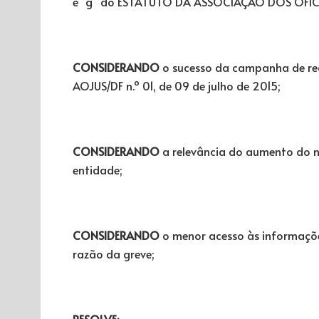
e “g” do ESTATUTO DA ASSOCIAÇÃO DOS OFICIA
CONSIDERANDO
o sucesso da campanha de rea
AOJUS/DF n.º 01, de 09 de julho de 2015;
CONSIDERANDO
a relevância do aumento do n
entidade;
CONSIDERANDO
o menor acesso às informações
razão da greve;
RESOLVE: