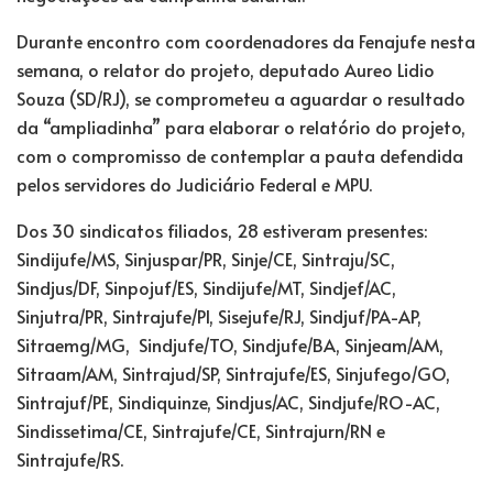
Durante encontro com coordenadores da Fenajufe nesta
semana, o relator do projeto, deputado Aureo Lidio
Souza (SD/RJ), se comprometeu a aguardar o resultado
da “ampliadinha” para elaborar o relatório do projeto,
com o compromisso de contemplar a pauta defendida
pelos servidores do Judiciário Federal e MPU.
Dos 30 sindicatos filiados, 28 estiveram presentes:
Sindijufe/MS, Sinjuspar/PR, Sinje/CE, Sintraju/SC,
Sindjus/DF, Sinpojuf/ES, Sindijufe/MT, Sindjef/AC,
Sinjutra/PR, Sintrajufe/PI, Sisejufe/RJ, Sindjuf/PA-AP,
Sitraemg/MG, Sindjufe/TO, Sindjufe/BA, Sinjeam/AM,
Sitraam/AM, Sintrajud/SP, Sintrajufe/ES, Sinjufego/GO,
Sintrajuf/PE, Sindiquinze, Sindjus/AC, Sindjufe/RO-AC,
Sindissetima/CE, Sintrajufe/CE, Sintrajurn/RN e
Sintrajufe/RS.