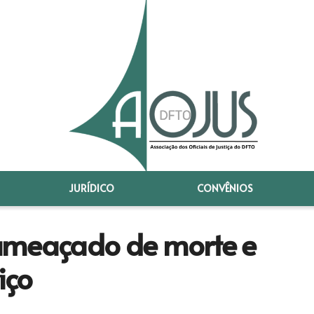
JURÍDICO
CONVÊNIOS
é ameaçado de morte e
iço