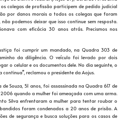
 os colegas de profissão participem de pedido judicial
ação por danos morais a todos os colegas que foram
s, não podemos deixar que isso continue sem resposta.
ionava com eficácia 30 anos atrás. Precismos nos
ustiça foi cumprir um mandado, na Quadra 303 de
minho da diligência. O veículo foi levado por dois
r o celular e os documentos dele. No dia seguinte, o
a continua”, reclamou o presidente da Aojus.
ira de Souza, 51 anos, foi assassinada na Quadra 617 de
e 2006 quando a mulher foi ameaçada com uma arma.
to Silva enfrentaram a mulher para tentar roubar o
s bandidos foram condenados a 20 anos de prisão. A
tões de segurança e busca soluções para os casos de