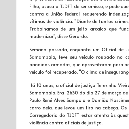
Filho, acusa o TJDFT de ser omisso, e pede que
contra a União Federal, requerendo indeniz
vítimas de violência. “Diante de tantos crime
Trabalhamos de um jeito arcaico que func
modernizar”, disse Gerardo.
Semana passada, enquanto um Oficial de J
Samambaia, teve seu veículo roubado no ca
bandidos armados, que aproveitaram para pega
veículo foi recuperado. “O clima de inseguranç
Há 10 anos, a oficial de justiça Terezinha Vie
Samambaia. Era 12h30 do dia 27 de março d
Paulo René Alves Sampaio e Damião Nascimen
carro dela, que levou um tiro na cabeça. O
Corregedoria do TJDFT estar atenta às ques
violência contra oficiais de justiça.