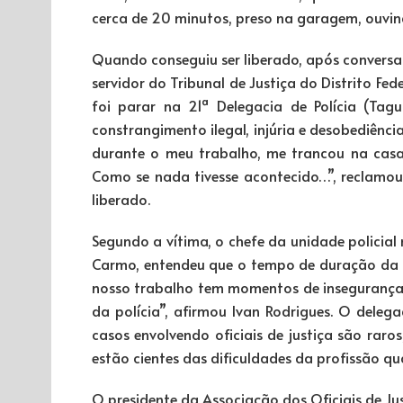
cerca de 20 minutos, preso na garagem, ouvin
Quando conseguiu ser liberado, após conversar
servidor do Tribunal de Justiça do Distrito Fed
foi parar na 21ª Delegacia de Polícia (Ta
constrangimento ilegal, injúria e desobediênc
durante o meu trabalho, me trancou na casa 
Como se nada tivesse acontecido…”, reclamou 
liberado.
Segundo a vítima, o chefe da unidade policia
Carmo, entendeu que o tempo de duração da “p
nosso trabalho tem momentos de insegurança,
da polícia”, afirmou Ivan Rodrigues. O deleg
casos envolvendo oficiais de justiça são rar
estão cientes das dificuldades da profissão q
O presidente da Associação dos Oficiais de Jus