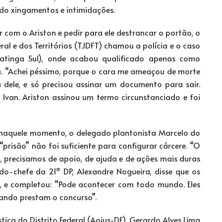
do xingamentos e intimidações.
 com o Ariston e pedir para ele destrancar o portão, o
eral e dos Territórios (TJDFT) chamou a polícia e o caso
guatinga Sul), onde acabou qualificado apenas como
ia. “Achei péssimo, porque o cara me ameaçou de morte
dele, e só precisou assinar um documento para sair.
Ivan. Ariston assinou um termo circunstanciado e foi
l naquele momento, o delegado plantonista Marcelo do
risão” não foi suficiente para configurar cárcere. “O
 precisamos de apoio, de ajuda e de ações mais duras
ado-chefe da 21ª DP, Alexandre Nogueira, disse que os
os, e completou: “Pode acontecer com todo mundo. Eles
uando prestam o concurso”.
tiça do Distrito Federal (Aojus-DF), Gerardo Alves Lima