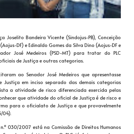
iça Joselito Bandeira Vicente (Sindojus-PB), Conceição
l (Aojus-DF) e Edinaldo Gomes da Silva Dino (Aojus-DF e
nador José Medeiros (PSD-MT) para tratar do PLC
iciais de Justiça e outras categorias.
licitaram ao Senador José Medeiros que apresentasse
e Justiça em inciso separado das demais categorias
a a atividade de risco diferenciada exercida pelas
nhecer que atividade do oficial de Justiça é de risco e
rma para o oficialato de Justiça e que provavelmente
/04).
) n.º 030/2007 está na Comissão de Direitos Humanos