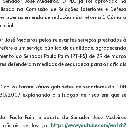
o Senador José Medeiros. O PLC já foi aprovado na
isado na Comissão de Relações Exteriores e Defesa
ouver apenas emenda de redação não retorna à Câmara
ncial.
r José Medeiros pelos relevantes serviços prestados à
 refere a um serviço público de qualidade, agradecendo
mento do Senador Paulo Paim (PT-RS) de 29 de março
es defenderam medidas de segurança para os oficiais
e Dino visitaram vários gabinetes de senadores da CDH
30/2007 explanando a situação de risco em que se
dor Paulo Paim e aparte do Senador José Medeiros
oficiais de Justiça:
https://www.youtube.com/watch?