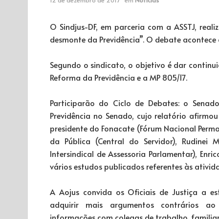
O Sindjus-DF, em parceria com a ASSTJ, realiz
desmonte da Previdência”. O debate acontece a 
Segundo o sindicato, o objetivo é dar conti
Reforma da Previdência e a MP 805/17.
Participarão do Ciclo de Debates: o Senado
Previdência no Senado, cujo relatório afirmou
presidente do Fonacate (Fórum Nacional Perman
da Pública (Central do Servidor), Rudinei
Intersindical de Assessoria Parlamentar), Enr
vários estudos publicados referentes às ativi
A Aojus convida os Oficiais de Justiça a 
adquirir mais argumentos contrários ao
informações com colegas de trabalho, familiar