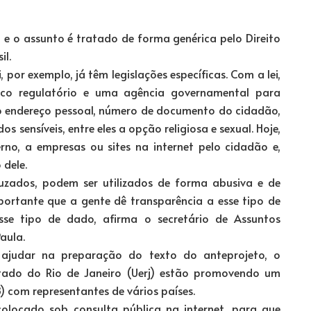
, e o assunto é tratado de forma genérica pelo Direito
il.
por exemplo, já têm legislações específicas. Com a lei,
rco regulatório e uma agência governamental para
o endereço pessoal, número de documento do cidadão,
 sensíveis, entre eles a opção religiosa e sexual. Hoje,
no, a empresas ou sites na internet pelo cidadão e,
 dele.
uzados, podem ser utilizados de forma abusiva e de
portante que a gente dê transparência a esse tipo de
esse tipo de dado, afirma o secretário de Assuntos
Paula.
 e ajudar na preparação do texto do anteprojeto, o
Estado do Rio de Janeiro (Uerj) estão promovendo um
8) com representantes de vários países.
colocado sob consulta pública na internet, para que